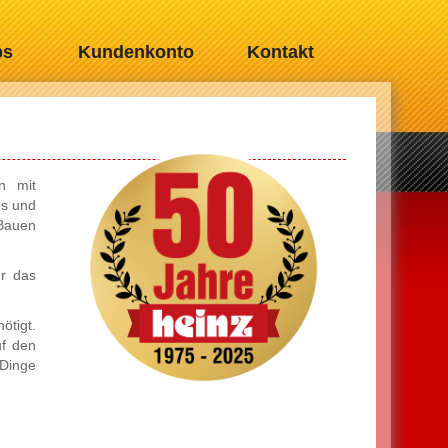
bs
Kundenkonto
Kontakt
n mit
es und
 Bauen
ür das
ötigt.
uf den
Dinge